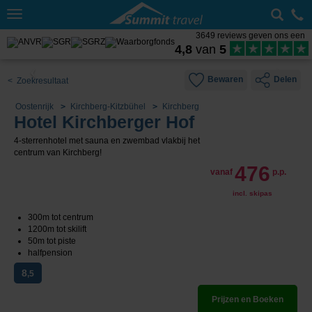
Toggle
navigation
3649 reviews geven ons een
4,8
van
5
Bewaren
Delen
< Zoekresultaat
Oostenrijk
Kirchberg-Kitzbühel
Kirchberg
Hotel Kirchberger Hof
4-sterrenhotel met sauna en zwembad vlakbij het
centrum van Kirchberg!
476
vanaf
p.p.
incl. skipas
300m tot centrum
1200m tot skilift
50m tot piste
halfpension
8
,5
Prijzen en Boeken