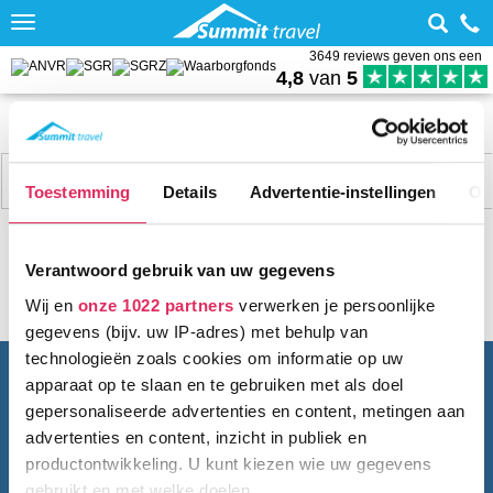
Toggle
navigation
3649 reviews geven ons een
4,8
van
5
Home
Wintersport met skipas
Oostenrijk
Kirchberg-Kitzbühel
Weer Kirchberg
Filter
20 acc.
Toestemming
Details
Advertentie-instellingen
Ov
Verantwoord gebruik van uw gegevens
Wij en
onze 1022 partners
verwerken je persoonlijke
gegevens (bijv. uw IP-adres) met behulp van
technologieën zoals cookies om informatie op uw
BEL ONS
010 279 96 32
apparaat op te slaan en te gebruiken met als doel
Summit Travel B.V.
gepersonaliseerde advertenties en content, metingen aan
Oostplein 420
advertenties en content, inzicht in publiek en
3061 CH
Rotterdam
productontwikkeling. U kunt kiezen wie uw gegevens
info@summittravel.nl
gebruikt en met welke doelen.