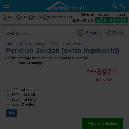
Toggle
navigation
3649 reviews geven ons een
4,8
van
5
Bewaren
Delen
< Zoekresultaat
Oostenrijk
Kirchberg-Kitzbühel
Kirchberg
Pension Jordan (extra ingekocht)
Gastvrij ontbijtpension aan de rand van het gezellige
centrum van Kirchberg!
697
vanaf
p.p.
incl. skipas
400m tot centrum
1300m tot skilift
1300m tot piste
logies & ontbijt
8
,0
Prijzen en Boeken