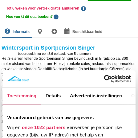
Tot 6 weken voor vertrek gratis annuleren
Hoe werkt dit qua boeken?
Informatie
Beschikbaarheid
Wintersport in Sportpension Singer
beoordeeld met een
8.6
op basis van
5
stemmen.
Het 3-sterren tellende Sportpension Singer bevindt zich in Birgitz op ca. 300
meter afstand van het centrum. Hier zijn enkele cafés, restaurants, supermarkten
en winkels te vinden. De skilift Nockspitzbahn (in het buurdorpje Götzens), die
toegang geeft tot het skigebied Götzens-Mutters, is op ca. 2 km te vinden. Op ca.
300 meter van het pension kun je de gratis skibus naar die skilift nemen.
Langlaufers kunnen hier ook hun geluk op, want op ca. 1 km is de eerste
langlaufroute al te vinden.
Toestemming
Details
Advertentie-instellingen
Ov
Het sportpension bestaat uit 29 kamers en heeft een receptie met lounge,
kluisjes, een restaurant, enkele Stubes, een speelkamer, gratis Wi-Fi, een
skiberging en gratis parkeerplaatsen. Voor de ontspanning en het plezier kun je
gebruik maken van de wellnessruimte met een sauna, stoombad en overdekt
Verantwoord gebruik van uw gegevens
zwembad (ca. 36 m2).
Wij en
onze 1022 partners
verwerken je persoonlijke
De nette kamers van Sportpension Singer zijn alle voorzien van een tv, douche
gegevens (bijv. uw IP-adres) met behulp van
met toilet. Sommige kamers hebben een balkon. Summit Travel biedt