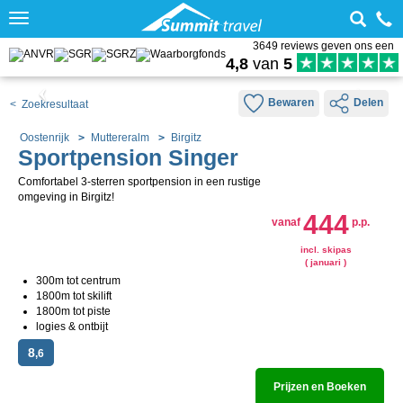
Toggle
navigation
3649 reviews geven ons een
4,8
van
5
Bewaren
Delen
< Zoekresultaat
Oostenrijk
Muttereralm
Birgitz
Sportpension Singer
Comfortabel 3-sterren sportpension in een rustige
omgeving in Birgitz!
444
vanaf
p.p.
incl. skipas
( januari )
300m tot centrum
1800m tot skilift
1800m tot piste
logies & ontbijt
8
,6
Prijzen en Boeken