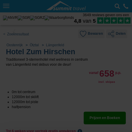
Toggle
navigation
3649 reviews geven ons een
4,8
van
5
Bewaren
Delen
< Zoekresultaat
Oostenrijk
Ötztal
Längenfeld
Hotel Zum Hirschen
Traditioneel 3-sterrenhotel met wellness in centrum
van Längenfeld met skibus voor de deur!
658
vanaf
p.p.
incl. skipas
0m tot centrum
12000m tot skilift
12000m tot piste
halfpension
Prijzen en Boeken
Tot 6 weken voor vertrek gratis annuleren