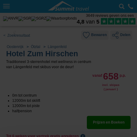
Toggle
navigation
3649 reviews geven ons een
4,8
van
5
Bewaren
Delen
< Zoekresultaat
Oostenrijk
Ötztal
Längenfeld
Hotel Zum Hirschen
Traditioneel 3-sterrenhotel met wellness in centrum
van Längenfeld met skibus voor de deur!
658
vanaf
p.p.
incl. skipas
( januari )
0m tot centrum
12000m tot skilift
12000m tot piste
halfpension
Prijzen en Boeken
Tot 6 weken voor vertrek gratis annuleren