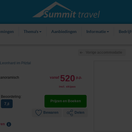
mmingen
Thema's
Aanbiedingen
Informatie
Bedrij
Vorige accommodatie
 Leonhard im Pitztal
520
 panoramisch
vanaf
p.p.
incl. skipas
Beoordeling:
Prijzen en Boeken
7
,8
Bewaren
Delen
eren