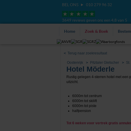
BEL ONS
010 279 96 32
4,8 van 5
3649 reviews geven ons een
Home
Zoek & Boek
Beste
<
Terug naar zoekresultaat
Oostenrijk
Pitztaler Gletscher
St.
Hotel Möderle
Rustig gelegen 4-sterren hotel met een
uitzicht.
6000m tot centrum
6000m tot skilift
6000m tot piste
halfpension
Tot 6 weken voor vertrek gratis annul