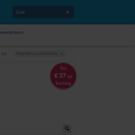
fswintersport
Volgende accommodatie
2/4
Tot
€ 37
pp
korting