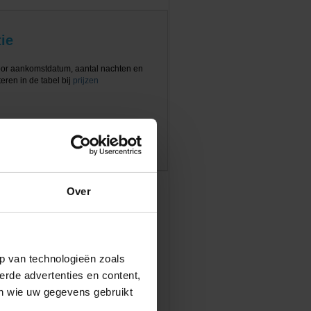
ie
oor aankomstdatum, aantal nachten en
eren in de tabel bij
prijzen
Over
p van technologieën zoals
erde advertenties en content,
en wie uw gegevens gebruikt