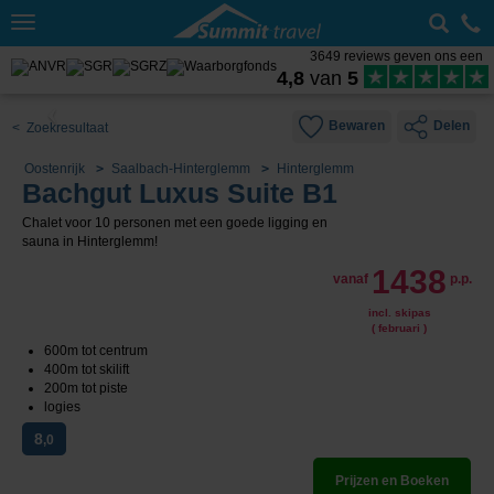
Toggle
navigation
3649 reviews geven ons een
4,8
van
5
Bewaren
Delen
< Zoekresultaat
Oostenrijk
Saalbach-Hinterglemm
Hinterglemm
Bachgut Luxus Suite B1
Chalet voor 10 personen met een goede ligging en
sauna in Hinterglemm!
1438
vanaf
p.p.
incl. skipas
( februari )
600m tot centrum
400m tot skilift
200m tot piste
logies
8
,0
Prijzen en Boeken