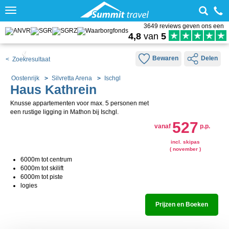
Toggle
navigation
3649 reviews geven ons een
4,8
van
5
Bewaren
Delen
< Zoekresultaat
Oostenrijk
Silvretta Arena
Ischgl
Haus Kathrein
Knusse appartementen voor max. 5 personen met
een rustige ligging in Mathon bij Ischgl.
527
vanaf
p.p.
incl. skipas
( november )
6000m tot centrum
6000m tot skilift
6000m tot piste
logies
Prijzen en Boeken