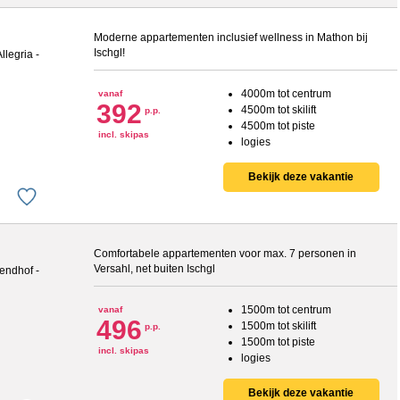
Moderne appartementen inclusief wellness in Mathon bij
Ischgl!
4000m tot centrum
vanaf
392
4500m tot skilift
p.p.
4500m tot piste
incl. skipas
logies
Bekijk deze vakantie
Comfortabele appartementen voor max. 7 personen in
Versahl, net buiten Ischgl
1500m tot centrum
vanaf
496
1500m tot skilift
p.p.
1500m tot piste
incl. skipas
logies
Bekijk deze vakantie