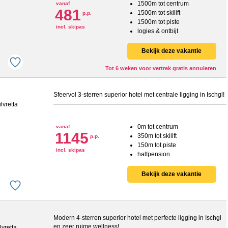
1500m tot centrum
vanaf
481
1500m tot skilift
p.p.
1500m tot piste
incl. skipas
logies & ontbijt
Bekijk deze vakantie
Tot 6 weken voor vertrek gratis annuleren
Sfeervol 3-sterren superior hotel met centrale ligging in Ischgl!
0m tot centrum
vanaf
1145
350m tot skilift
p.p.
150m tot piste
incl. skipas
halfpension
Bekijk deze vakantie
Modern 4-sterren superior hotel met perfecte ligging in Ischgl
en zeer ruime wellness!