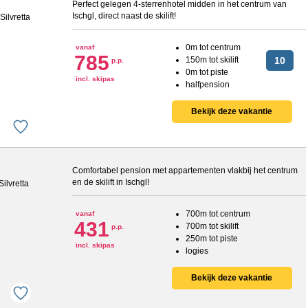
Perfect gelegen 4-sterrenhotel midden in het centrum van
Ischgl, direct naast de skilift!
0m tot centrum
vanaf
785
150m tot skilift
10
p.p.
0m tot piste
incl. skipas
halfpension
Bekijk deze vakantie
Comfortabel pension met appartementen vlakbij het centrum
en de skilift in Ischgl!
700m tot centrum
vanaf
431
700m tot skilift
p.p.
250m tot piste
incl. skipas
logies
Bekijk deze vakantie