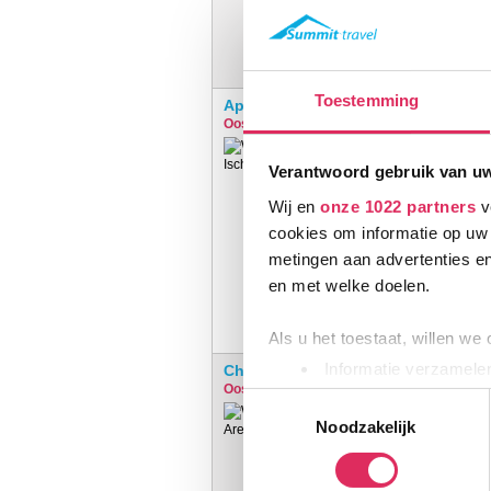
Toestemming
Appartementen Lärchenheim
Oostenrijk
Ischgl
Verantwoord gebruik van u
Wij en
onze 1022 partners
v
cookies om informatie op uw 
metingen aan advertenties en
en met welke doelen.
Als u het toestaat, willen we
Informatie verzamelen
Chalet Sofie
Oostenrijk
Ischgl
Uw apparaat identific
Toestemmingsselectie
Lees meer over hoe uw perso
Noodzakelijk
toestemming op elk moment wi