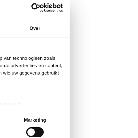
Over
p van technologieën zoals
erde advertenties en content,
en wie uw gegevens gebruikt
g kan zijn
erprinting)
t
detailgedeelte
in. U kunt uw
Marketing