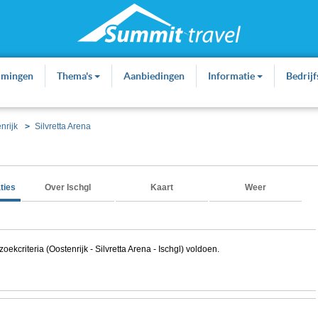
mmingen
Thema's
Aanbiedingen
Informatie
Bedrij
nrijk
Silvretta Arena
ties
Over Ischgl
Kaart
Weer
kcriteria (Oostenrijk - Silvretta Arena - Ischgl) voldoen.