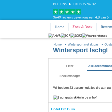
BEL ONS
010 279 96 32
4,8 van 5
3649 reviews geven ons een
Home
Zoek & Boek
Beste
Home
Wintersport met skipas
Ooste
Wintersport Ischgl
Filter
Alle accommoda
Sneeuwhoogte
Wij hebben
23
accommodaties die aan uw zoe
Hotel Piz Buin