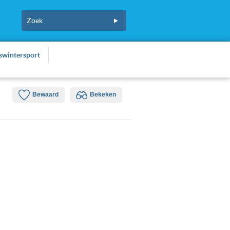
fswintersport
Bewaard
Bekeken