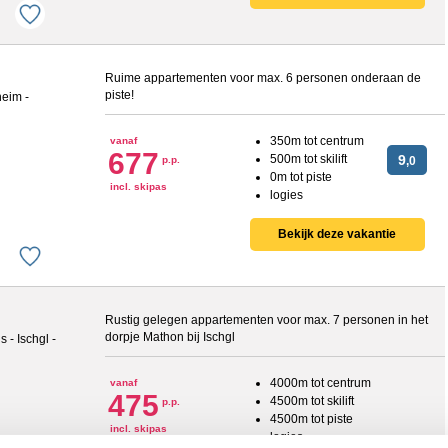
Ruime appartementen voor max. 6 personen onderaan de
piste!
350m tot centrum
vanaf
677
500m tot skilift
9
p.p.
,0
0m tot piste
incl. skipas
logies
Bekijk deze vakantie
Rustig gelegen appartementen voor max. 7 personen in het
dorpje Mathon bij Ischgl
4000m tot centrum
vanaf
475
4500m tot skilift
p.p.
4500m tot piste
incl. skipas
logies