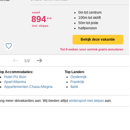
0m tot centrum
vanaf
894
100m tot skilift
p.p.
50m tot piste
incl. skipas
halfpension
Bekijk deze vakantie
Tot 6 weken voor vertrek gratis annuleren
1/2
Top Accommodaties:
Top Landen:
Hotel Piz Buin
Oostenrijk
Apart Altamira
Frankrijk
Appartementen Chasa Allegria
Italië
og meer skivakanties aan. Wij bieden altijd
wintersport met skipas
aan.