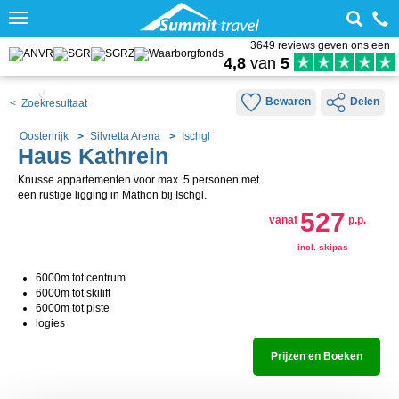
Toggle
navigation
3649 reviews geven ons een
4,8
van
5
Bewaren
Delen
< Zoekresultaat
Oostenrijk
Silvretta Arena
Ischgl
Haus Kathrein
Knusse appartementen voor max. 5 personen met
een rustige ligging in Mathon bij Ischgl.
527
vanaf
p.p.
incl. skipas
6000m tot centrum
6000m tot skilift
6000m tot piste
logies
Prijzen en Boeken