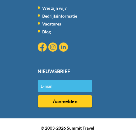
kunnen ontvangen en verwerken.
Wie zijn wij?
Bedrijfsinformatie
Vacatures
Blog
NIEUWSBRIEF
© 2003-2026 Summit Travel