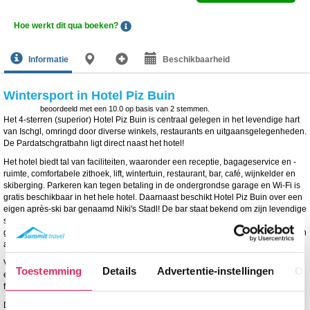
Hoe werkt dit qua boeken?
Informatie
Beschikbaarheid
Wintersport in Hotel Piz Buin
beoordeeld met een
10.0
op basis van
2
stemmen.
Het 4-sterren (superior) Hotel Piz Buin is centraal gelegen in het levendige hart
van Ischgl, omringd door diverse winkels, restaurants en uitgaansgelegenheden.
De Pardatschgratbahn ligt direct naast het hotel!
Het hotel biedt tal van faciliteiten, waaronder een receptie, bagageservice en -
ruimte, comfortabele zithoek, lift, wintertuin, restaurant, bar, café, wijnkelder en
skiberging. Parkeren kan tegen betaling in de ondergrondse garage en Wi-Fi is
gratis beschikbaar in het hele hotel. Daarnaast beschikt Hotel Piz Buin over een
eigen après-ski bar genaamd Niki's Stadl! De bar staat bekend om zijn levendige
sfeer met DJ’s, drankjes en snacks! Na het skiën kun je dus eenvoudig en
gezellig doorfeesten, wat het hotel extra aantrekkelijk maakt voor liefhebbers van
après-ski.
Voor wie wil ontspannen is er een wellnessruimte van 300 m² met onder andere
Toestemming
Details
Advertentie-instellingen
Ov
een binnenzwembad (30 m²), infraroodcabine, stoombad, sauna, relaxruimte en
fitnessruimte. Tegen betaling zijn ook het solarium en massages beschikbaar.
De kamers zijn comfortabel ingericht en beschikken over een badkamer met bad