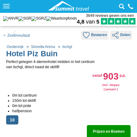
Toggle
navigation
3649 reviews geven ons een
4,8
van
5
Bewaren
Delen
< Zoekresultaat
Oostenrijk
Silvretta Arena
Ischgl
Hotel Piz Buin
Perfect gelegen 4-sterrenhotel midden in het centrum
van Ischgl, direct naast de skilift!
903
vanaf
p.p.
incl. skipas
( januari )
0m tot centrum
150m tot skilift
0m tot piste
halfpension
10
Prijzen en Boeken