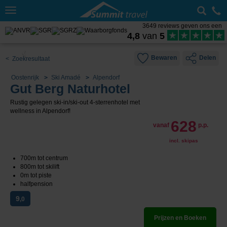
Toggle
navigation
3649 reviews geven ons een
4,8
van
5
Bewaren
Delen
< Zoekresultaat
Oostenrijk
Ski Amadé
Alpendorf
Gut Berg Naturhotel
Rustig gelegen ski-in/ski-out 4-sterrenhotel met
wellness in Alpendorf!
628
vanaf
p.p.
incl. skipas
700m tot centrum
800m tot skilift
0m tot piste
halfpension
9
,0
Prijzen en Boeken