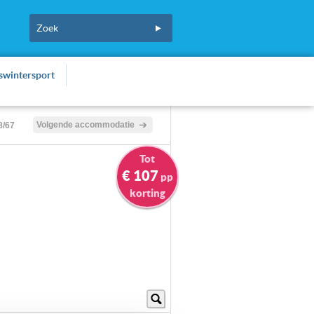
fswintersport
Volgende accommodatie
8/67
Tot
€ 107
pp
korting