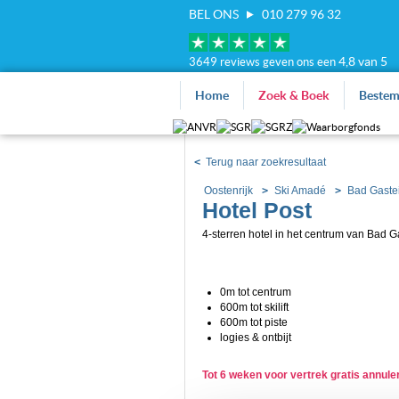
BEL ONS
010 279 96 32
4,8 van 5
3649 reviews geven ons een
Home
Zoek & Boek
Beste
<
Terug naar zoekresultaat
Oostenrijk
Ski Amadé
Bad Gaste
Hotel Post
4-sterren hotel in het centrum van Bad G
0m tot centrum
600m tot skilift
600m tot piste
logies & ontbijt
Tot 6 weken voor vertrek gratis annul