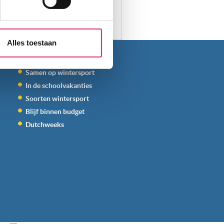
aliseren, om functies voor
r jouw gebruik van onze site
rtners kunnen deze gegevens
Alles toestaan
THEMA'S
p basis van jouw gebruik van
 weten: je kunt jouw
Samen op wintersport
s voor ‘verander jouw
In de schoolvakanties
Soorten wintersport
Blijf binnen budget
Dutchweeks