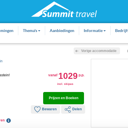
mmingen
Thema's
Aanbiedingen
Informatie
Bedrij
Vorige accommodatie
in
1029
astein!
vanaf
p.p.
incl. skipas
Prijzen en Boeken
Bewaren
Delen
eren