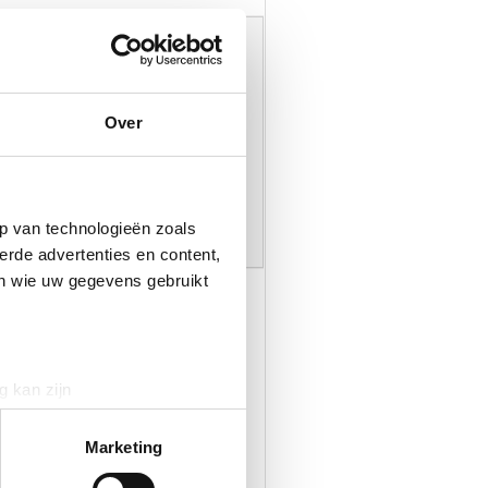
ie
oor aankomstdatum, aantal nachten en
Over
eren in de tabel bij
prijzen
p van technologieën zoals
erde advertenties en content,
en wie uw gegevens gebruikt
g kan zijn
erprinting)
t
detailgedeelte
in. U kunt uw
Marketing