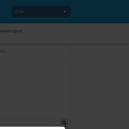
fswintersport
5/5