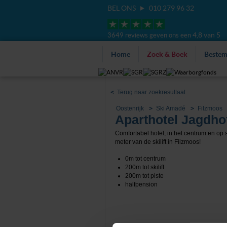
BEL ONS
010 279 96 32
4,8 van 5
3649 reviews geven ons een
Home
Zoek & Boek
Beste
<
Terug naar zoekresultaat
Oostenrijk
Ski Amadé
Filzmoos
Aparthotel Jagdho
Comfortabel hotel, in het centrum en op 
meter van de skilift in Filzmoos!
0m tot centrum
200m tot skilift
200m tot piste
halfpension