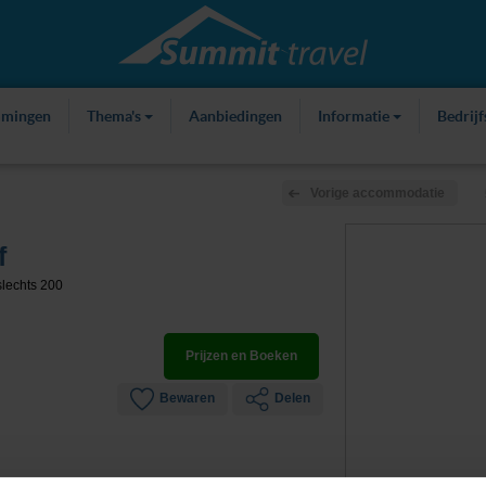
mmingen
Thema's
Aanbiedingen
Informatie
Bedrij
Vorige accommodatie
f
slechts 200
Prijzen en Boeken
Bewaren
Delen