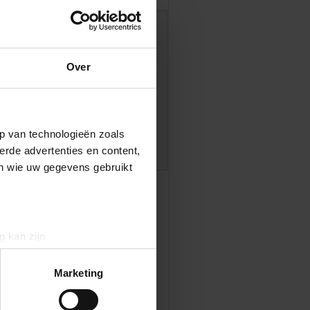
ie
Over
oor aankomstdatum, aantal nachten en
eren in de tabel bij
prijzen
p van technologieën zoals
erde advertenties en content,
en wie uw gegevens gebruikt
g kan zijn
erprinting)
t
detailgedeelte
in. U kunt uw
Marketing