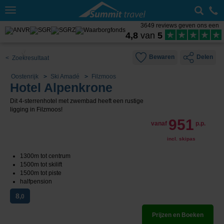
Toggle
navigation
3649 reviews geven ons een
4,8
van
5
Bewaren
Delen
< Zoekresultaat
Oostenrijk
Ski Amadé
Filzmoos
Hotel Alpenkrone
Dit 4-sterrenhotel met zwembad heeft een rustige
ligging in Filzmoos!
951
vanaf
p.p.
incl. skipas
1300m tot centrum
1500m tot skilift
1500m tot piste
halfpension
8
,0
Prijzen en Boeken