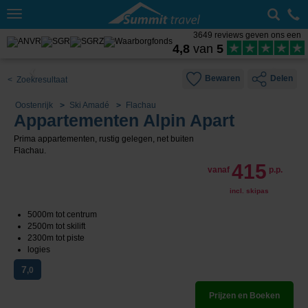
Toggle
navigation
3649 reviews geven ons een
4,8
van
5
Bewaren
Delen
< Zoekresultaat
Oostenrijk
Ski Amadé
Flachau
Appartementen Alpin Apart
Prima appartementen, rustig gelegen, net buiten
Flachau.
415
vanaf
p.p.
incl. skipas
5000m tot centrum
2500m tot skilift
2300m tot piste
logies
7
,0
Prijzen en Boeken