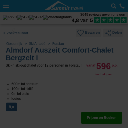
Toggle
navigation
3649 reviews geven ons een
4,8
van
5
Bewaren
Delen
< Zoekresultaat
Oostenrijk
Ski Amadé
Forstau
Almdorf Auszeit Comfort-Chalet
Bergzeit I
596
Ski-in ski-out chalet voor 12 personen in Forstau!
vanaf
p.p.
incl. skipas
500m tot centrum
100m tot skilift
0m tot piste
logies
9
,0
Prijzen en Boeken