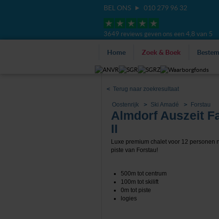
BEL ONS
010 279 96 32
4,8 van 5
3649 reviews geven ons een
Home
Zoek & Boek
Beste
<
Terug naar zoekresultaat
Oostenrijk
Ski Amadé
Forstau
Almdorf Auszeit Fa
II
Luxe premium chalet voor 12 personen 
piste van Forstau!
500m tot centrum
100m tot skilift
0m tot piste
logies