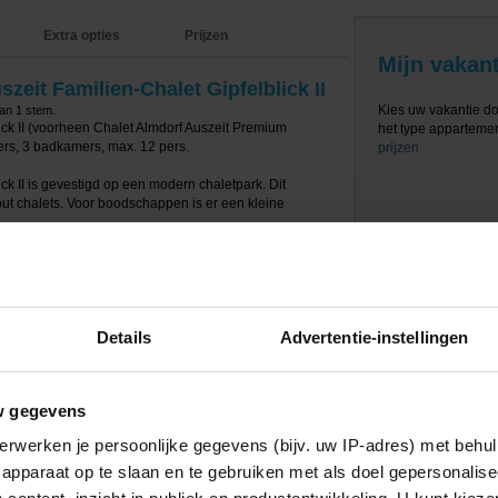
Extra opties
Prijzen
Mijn vakant
zeit Familien-Chalet Gipfelblick II
Kies uw vakantie d
van
1
stem.
ick II (voorheen Chalet Almdorf Auszeit Premium
het type appartement
ers, 3 badkamers, max. 12 pers.
prijzen
ck II is gevestigd op een modern chaletpark. Dit
i-out chalets. Voor boodschappen is er een kleine
. 500 meter en de skilift ligt op 100 meter afstand. Voor
ar Schladming gaan wat op ca. 5 kilometer afstand ligt.
bus naar Schladming! Bij het chaletpark kun je gratis
t laadpaal aanwezig.
Details
Advertentie-instellingen
llnessruimte met Finse sauna, bio sauna en
een terras en een skiberging met
let is verder voorzien van o.a. een gezellige
w gegevens
oekbank, grote eettafel, open haard, een tv en een
uken is uitgerust met een inductiekookplaat, oven,
erwerken je persoonlijke gegevens (bijv. uw IP-adres) met behul
etapparaat (Cremesso & filter), broodrooster en een
apparaat op te slaan en te gebruiken met als doel gepersonalise