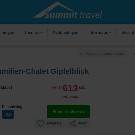
mmingen
Thema's
Aanbiedingen
Informatie
Bedrij
Vorige accommodatie
milien-Chalet Gipfelblick
613
naast de
vanaf
p.p.
incl. skipas
Beoordeling:
Prijzen en Boeken
9
,0
Bewaren
Delen