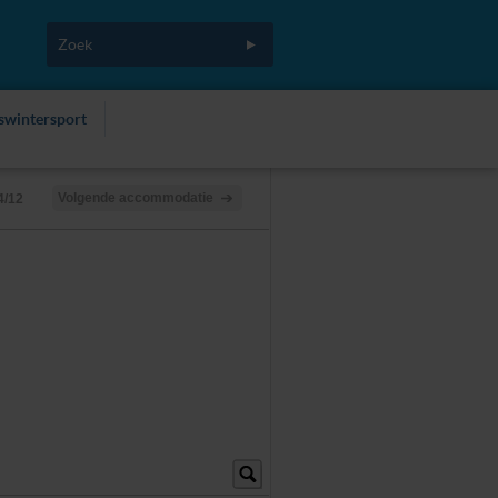
fswintersport
Volgende accommodatie
4/12