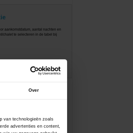
ie
oor aankomstdatum, aantal nachten en
/chalet te selecteren in de tabel bij
Over
p van technologieën zoals
erde advertenties en content,