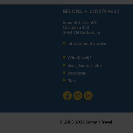
BEL ONS
010 279 96 32
Summit Travel B.V.
Oostplein 420
3061 CH
Rotterdam
info@summittravel.nl
Wie zijn wij?
Bedrijfsinformatie
Vacatures
Blog
© 2003-2026 Summit Travel