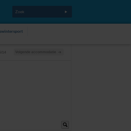
fswintersport
Volgende accommodatie
5/14