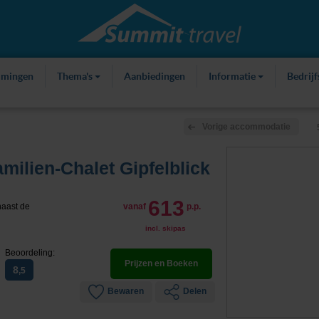
mmingen
Thema's
Aanbiedingen
Informatie
Bedrij
Vorige accommodatie
milien-Chalet Gipfelblick
613
naast de
vanaf
p.p.
incl. skipas
Beoordeling:
Prijzen en Boeken
8
,5
Bewaren
Delen