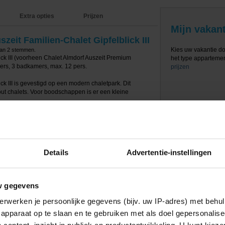
Extra opties
Prijzen
Mijn vakant
zeit Familien-Chalet Gipfelblick III
Kies uw vakantie d
van
2
stemmen.
ick III (voorheen Chalet Almdorf Auszeit Premium
het type appartement
mers, 3 badkamers, max. 12 pers.
prijzen
ck III is gevestigd op een modern chaletpark. Dit
i-out chalets. Voor boodschappen is er een kleine
. 500 meter en de skilift ligt op 100 meter afstand. Voor
ar Schladming gaan wat op ca. 5 kilometer afstand ligt.
bus naar Schladming! Bij het chaletpark kun je gratis
t laadpaal aanwezig.
Details
Advertentie-instellingen
llnessruimte met Finse sauna, bio sauna en
een terras en een skiberging met
let is verder voorzien van o.a. een gezellige
w gegevens
oekbank, grote eettafel, open haard, een tv en een
uken is uitgerust met een inductiekookplaat, oven,
erwerken je persoonlijke gegevens (bijv. uw IP-adres) met behul
etapparaat (Cremesso & filter), broodrooster en een
apparaat op te slaan en te gebruiken met als doel gepersonalise