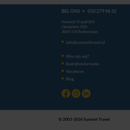
BEL ONS
010 279 96 32
Summit Travel B.V.
Oostplein 420
3061 CH
Rotterdam
info@summittravel.nl
Wie zijn wij?
Bedrijfsinformatie
Vacatures
Blog
© 2003-2026 Summit Travel