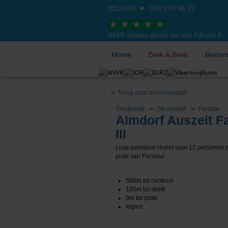
BEL ONS
010 279 96 32
4,8 van 5
3649 reviews geven ons een
Home
Zoek & Boek
Beste
<
Terug naar zoekresultaat
Oostenrijk
Ski Amadé
Forstau
Almdorf Auszeit Fa
III
Luxe premium chalet voor 12 personen 
piste van Forstau!
500m tot centrum
100m tot skilift
0m tot piste
logies