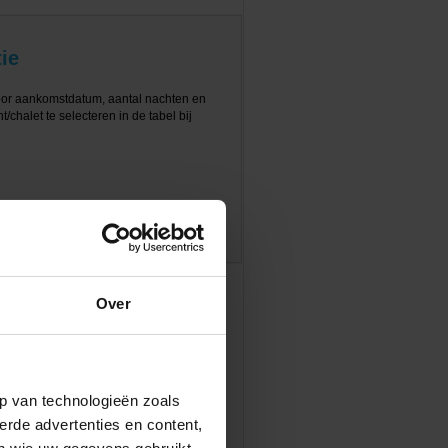
ie
oor aankomstdatum, aantal nachten en
/chalet te selecteren in de tabel bij
Over
p van technologieën zoals
erde advertenties en content,