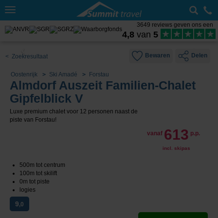
Toggle
navigation
3649 reviews geven ons een
4,8
van
5
Bewaren
Delen
< Zoekresultaat
Oostenrijk
Ski Amadé
Forstau
Almdorf Auszeit Familien-Chalet
Gipfelblick V
Luxe premium chalet voor 12 personen naast de
piste van Forstau!
613
vanaf
p.p.
incl. skipas
500m tot centrum
100m tot skilift
0m tot piste
logies
9
,0