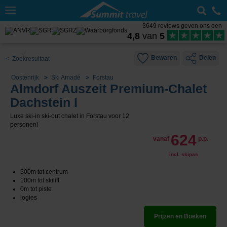
Toggle
navigation
3649 reviews geven ons een
4,8
van
5
Bewaren
Delen
< Zoekresultaat
Oostenrijk
Ski Amadé
Forstau
Almdorf Auszeit Premium-Chalet
Dachstein I
Luxe ski-in ski-out chalet in Forstau voor 12
personen!
624
vanaf
p.p.
incl. skipas
500m tot centrum
100m tot skilift
0m tot piste
logies
Prijzen en Boeken