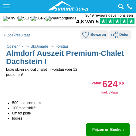
Toggle
navigation
3649 reviews geven ons een
4,8
van
5
Bewaren
Delen
< Zoekresultaat
Oostenrijk
Ski Amadé
Forstau
Almdorf Auszeit Premium-Chalet
Dachstein I
Luxe ski-in ski-out chalet in Forstau voor 12
personen!
624
vanaf
p.p.
incl. skipas
500m tot centrum
100m tot skilift
0m tot piste
logies
Prijzen en Boeken