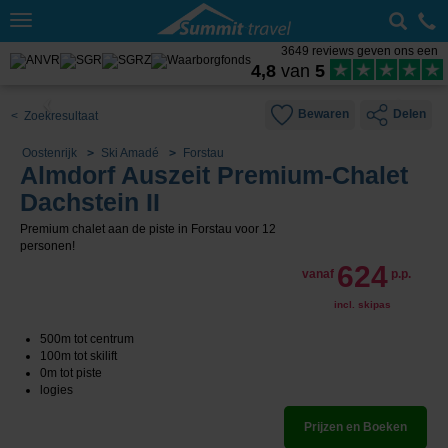
Toggle
navigation
3649 reviews geven ons een
4,8
van
5
Bewaren
Delen
< Zoekresultaat
Oostenrijk
Ski Amadé
Forstau
Almdorf Auszeit Premium-Chalet
Dachstein II
Premium chalet aan de piste in Forstau voor 12
personen!
624
vanaf
p.p.
incl. skipas
500m tot centrum
100m tot skilift
0m tot piste
logies
Prijzen en Boeken