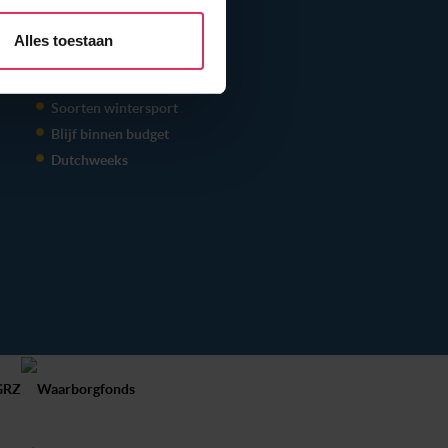
r jouw gebruik van onze site
THEMA'S
rtners kunnen deze gegevens
Alles toestaan
Samen op wintersport
p basis van jouw gebruik van
In de schoolvakanties
 weten: je kunt jouw
s voor ‘verander jouw
Soorten wintersport
Blijf binnen budget
Dutchweeks