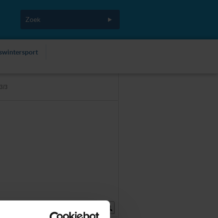
fswintersport
3/3