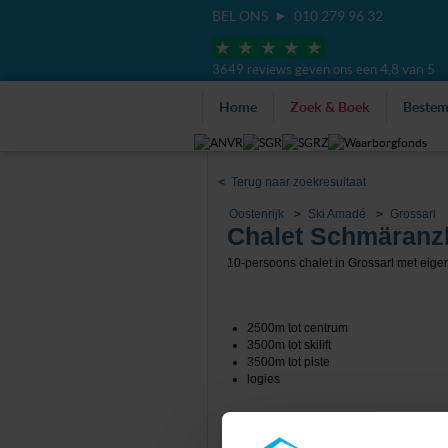
BEL ONS
010 279 96 32
4,8 van 5
3649 reviews geven ons een
Home
Zoek & Boek
Beste
<
Terug naar zoekresultaat
Oostenrijk
Ski Amadé
Grossarl
Chalet Schmäranz
10-persoons chalet in Grossarl met eige
2500m tot centrum
3500m tot skilift
3500m tot piste
logies