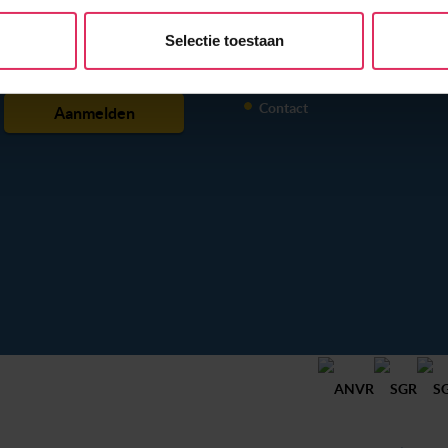
 ons websiteverkeer te analyseren. Ook delen we informatie ove
NIEUWSBRIEF
INFORMATIE
n partners voor social media, adverteren en analyse. Onze pa
Selectie toestaan
Veelgestelde vragen
atie die je aan ze hebt verstrekt of die ze hebben verzameld o
Alles geregeld?
t dit gebeurt? Pas dan hieronder jouw voorkeuren aan. Goed om te
 Klik daarvoor op de lichtblauwe knop linksonder in beeld en kie
Contact
r per type cookie aangeven of je die wel of niet wilt toestaan.
erden
die uw gegevens kunnen ontvangen en verwerken.