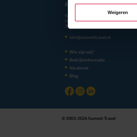
social media te bieden en om
BEL ONS
010 279 96 32
met onze partners. We hebbe
Weigeren
Summit Travel B.V.
combineren met andere inform
Oostplein 420
hun services. Wil je niet da
3061 CH
Rotterdam
voorkeuren altijd aanpassen.
info@summittravel.nl
toestemming’. Je kunt dan wee
Wie zijn wij?
We werken samen met
20 d
Bedrijfsinformatie
Vacatures
Blog
© 2003-2026 Summit Travel