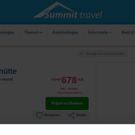
mmingen
Thema's
Aanbiedingen
Informatie
Bedrij
Vorige accommodatie
hütte
678
n sauna!
vanaf
p.p.
incl. skipas
( bij 4 personen )
Prijzen en Boeken
Bewaren
Delen