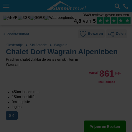
Toggle
navigation
3649 reviews geven ons een
4,8
van
5
Bewaren
Delen
< Zoekresultaat
Oostenrijk
Ski Amadé
Wagrain
Chalet Dorf Wagrain Alpenleben
Prachtig chalet vlakbij de pistes en skiliften in
Wagrain!
861
vanaf
p.p.
incl. skipas
450m tot centrum
150m tot skilift
0m tot piste
logies
8
,0
Prijzen en Boeken