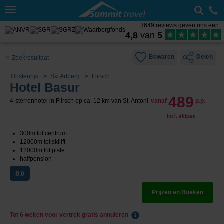
Toggle
navigation
3649 reviews geven ons een
4,8
van
5
Bewaren
Delen
< Zoekresultaat
Oostenrijk
Ski Arlberg
Flirsch
Hotel Basur
489
4-sterrenhotel in Flirsch op ca. 12 km van St. Anton!
vanaf
p.p.
incl. skipas
300m tot centrum
12000m tot skilift
12000m tot piste
halfpension
8
,0
Prijzen en Boeken
Tot 6 weken voor vertrek gratis annuleren