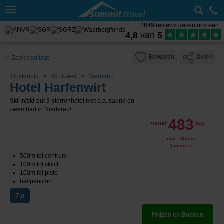
Toggle
navigation
3649 reviews geven ons een
4,8
van
5
Bewaren
Delen
< Zoekresultaat
Oostenrijk
Ski Juwel
Niederau
Hotel Harfenwirt
Ski-in/ski-out 3-sterrenhotel met o.a. sauna en
zwembad in Niederau!
483
vanaf
p.p.
incl. skipas
( maart )
500m tot centrum
100m tot skilift
100m tot piste
halfpension
7
,8
Prijzen en Boeken