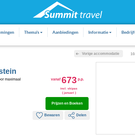
mmingen
Thema's
Aanbiedingen
Informatie
Bedrij
Vorige accommodatie
10
stein
673
oor maximaal
vanaf
p.p.
incl. skipas
( januari )
Prijzen en Boeken
Bewaren
Delen