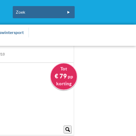
fswintersport
/10
Tot
€ 79
pp
korting