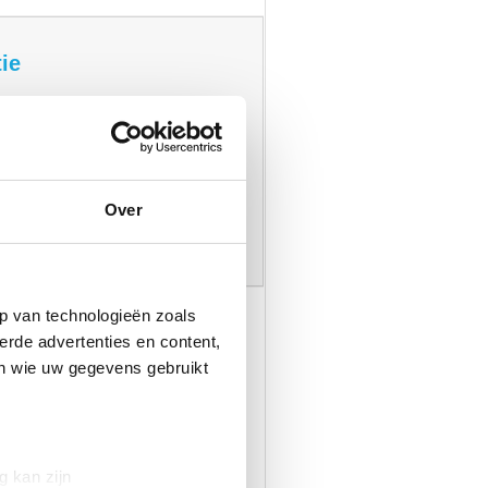
ie
oor aankomstdatum, aantal nachten en
/chalet te selecteren in de tabel bij
Over
p van technologieën zoals
erde advertenties en content,
en wie uw gegevens gebruikt
g kan zijn