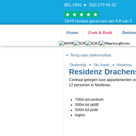
BEL ONS
010 279 96 32
4,8 van 5
3649 reviews geven ons een
Home
Zoek & Boek
Beste
<
Terug naar zoekresultaat
Oostenrijk
Ski Juwel
Niederau
Residenz Drachen
Centraal gelegen luxe appartementen v
12 personen in Niederau.
700m tot centrum
500m tot skilift
500m tot piste
logies