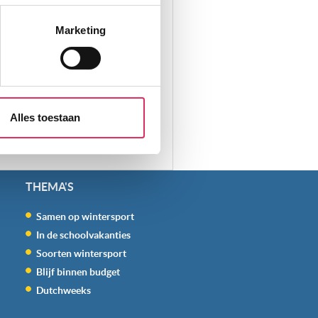
erprinting)
t
detailgedeelte
in. U kunt uw
Marketing
aliseren, om functies voor
r jouw gebruik van onze site
rtners kunnen deze gegevens
Alles toestaan
p basis van jouw gebruik van
 weten: je kunt jouw
s voor ‘verander jouw
THEMA'S
Samen op wintersport
In de schoolvakanties
Soorten wintersport
Blijf binnen budget
Dutchweeks