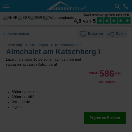
Toggle
navigation
3649 reviews geven ons een
4,8
van
5
Bewaren
Delen
< Zoekresultaat
Oostenrijk
Ski Lungau
Katschberghöhe
Almchalet am Katschberg I
Luxe chalet voor 10 personen aan de piste met
sauna en jacuzzi in Katschberg!
586
vanaf
p.p.
incl. skipas
500m tot centrum
200m tot skilift
0m tot piste
logies
Prijzen en Boeken