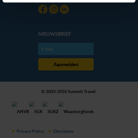
dan hieronder jouw voorkeuren aan. Goed om te weten:
je kunt jouw voorkeuren altijd aanpassen. Klik daarvoor
op de lichtblauwe knop linksonder in beeld en kies voor
‘verander jouw toestemming’. Je kunt dan weer per type
NIEUWSBRIEF
cookie aangeven of je die wel of niet wilt toestaan.
We werken samen met
20 derden
die uw gegevens
kunnen ontvangen en verwerken.
© 2003-2026 Summit Travel
Privacy Policy
Disclaimer