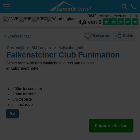
Toggle
navigation
3649 reviews geven ons een
4,8
van
5
Bewaren
Delen
< Zoekresultaat
Oostenrijk
Ski Lungau
Katschberghöhe
Falkensteiner Club Funimation
Schitterend 4-sterren familiehotel direct aan de piste
in Katschberghöhe.
500m tot centrum
200m tot skilift
0m tot piste
all-inclusive
9
,0
Prijzen en Boeken