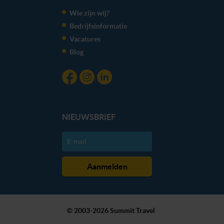
kunnen ontvangen en verwerken.
Wie zijn wij?
Bedrijfsinformatie
Vacatures
Blog
NIEUWSBRIEF
© 2003-2026 Summit Travel