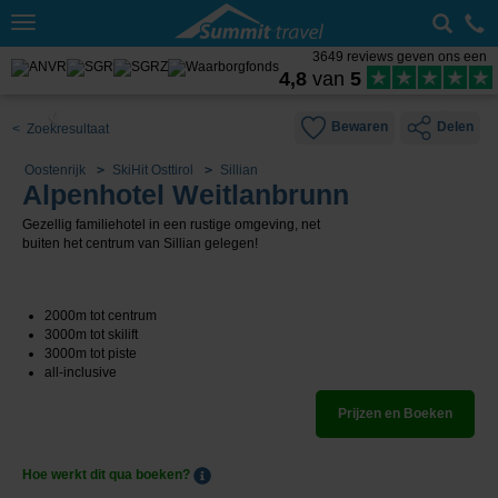
Toggle
navigation
3649 reviews geven ons een
4,8
van
5
Bewaren
Delen
< Zoekresultaat
Oostenrijk
SkiHit Osttirol
Sillian
Alpenhotel Weitlanbrunn
Gezellig familiehotel in een rustige omgeving, net
buiten het centrum van Sillian gelegen!
2000m tot centrum
3000m tot skilift
3000m tot piste
all-inclusive
Prijzen en Boeken
Hoe werkt dit qua boeken?