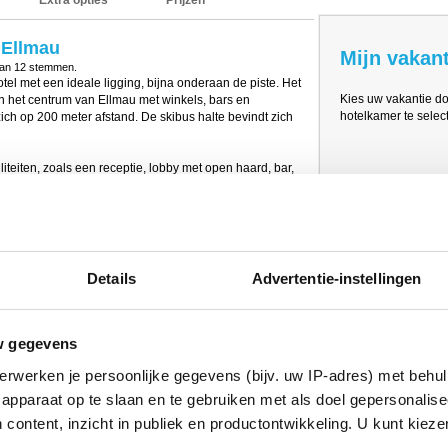
Extra opties
Prijzen
 Ellmau
Mijn vakant
van
12
stemmen.
tel met een ideale ligging, bijna onderaan de piste. Het
Kies uw vakantie d
an het centrum van Ellmau met winkels, bars en
hotelkamer te select
t zich op 200 meter afstand. De skibus halte bevindt zich
liteiten, zoals een receptie, lobby met open haard, bar,
atsen, vergaderruimte, biljarttafel, tafeltennis- en
 er een skiberging met schoenendroger. Voor de kinderen
s mogelijk op aanvraag.
lness van het hotel. Hier vind je een stoombad, sauna,
ad. Tegen betaling kan je gebruik maken van het
Details
Advertentie-instellingen
thentieke inrichting. In de kamers vind je een radio,
r beschikt over een bad en/of douche, toilet en föhn.
w gegevens
 aan:
erwerken je persoonlijke gegevens (bijv. uw IP-adres) met behul
apparaat op te slaan en te gebruiken met als doel gepersonalise
m2)
 content, inzicht in publiek en productontwikkeling. U kunt kiez
sis van halfpension. 's Ochtends staat er een uitgebreid