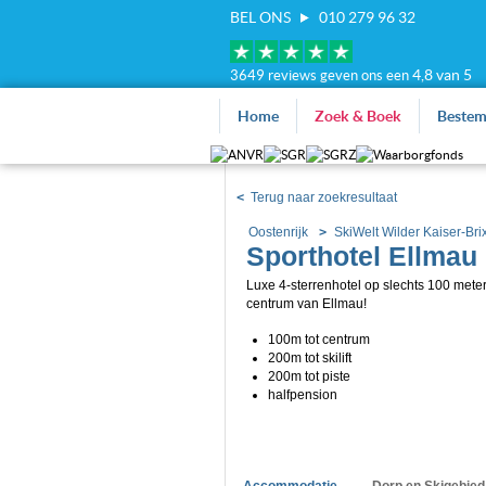
BEL ONS
010 279 96 32
4,8 van 5
3649 reviews geven ons een
Home
Zoek & Boek
Beste
<
Terug naar zoekresultaat
Oostenrijk
SkiWelt Wilder Kaiser-Bri
Sporthotel Ellmau
Luxe 4-sterrenhotel op slechts 100 meter
centrum van Ellmau!
100m tot centrum
200m tot skilift
200m tot piste
halfpension