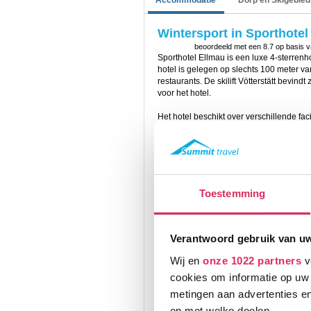
Accommodatie
Dorp en Skigebied
Wintersport in Sporthotel
beoordeeld met een
8.7
op basis 
Sporthotel Ellmau is een luxe 4-sterrenho
hotel is gelegen op slechts 100 meter v
restaurants. De skilift Vötterstätt bevind
voor het hotel.
Het hotel beschikt over verschillende faci
restaurant, gratis Wi-Fi, gratis parkeerpla
tafelvoetbaltafel. Voor het materiaal is
is er een speelkamer en kinder-opvang i
Na het skiën kan je ontspannen in de wel
whirpool, relaxruimte, fitness en zwemb
Toestemming
solarium of boek je een massage bij.
De kamers hebben een moderne of juist au
telefoon, tv, kluis en balkon. De badkame
Verantwoord gebruik van u
Summit Travel biedt de volgende kamers
2-persoonskamer Ellmau (28m2)
Wij en
onze 1022 partners
v
2-persoonskamer Landleben (32m2)
cookies om informatie op uw 
2-persoonskamer Sonnenblume (40
metingen aan advertenties en
Het verblijf in Sporthotel Ellmau is op ba
en met welke doelen.