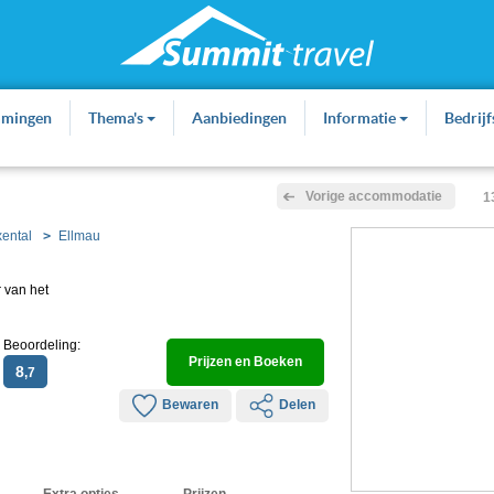
mmingen
Thema's
Aanbiedingen
Informatie
Bedrij
Vorige accommodatie
1
xental
Ellmau
 van het
Beoordeling:
Prijzen en Boeken
8
,7
Bewaren
Delen