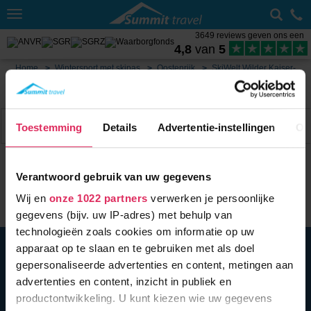
Toggle
navigation
3649 reviews geven ons een
4,8
van
5
Home
Wintersport met skipas
Oostenrijk
SkiWelt Wilder Kaiser-
Brixental
Weer Ellmau
Toestemming
Details
Advertentie-instellingen
Ov
Filter
11 acc.
Verantwoord gebruik van uw gegevens
Wij en
onze 1022 partners
verwerken je persoonlijke
gegevens (bijv. uw IP-adres) met behulp van
technologieën zoals cookies om informatie op uw
BEL ONS
010 279 96 32
apparaat op te slaan en te gebruiken met als doel
gepersonaliseerde advertenties en content, metingen aan
Summit Travel B.V.
Oostplein 420
advertenties en content, inzicht in publiek en
3061 CH
Rotterdam
productontwikkeling. U kunt kiezen wie uw gegevens