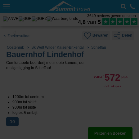
Toggle
navigation
3649 reviews geven ons een
4,8
van
5
Bewaren
Delen
< Zoekresultaat
Oostenrijk
SkiWelt Wilder Kaiser-Brixental
Scheffau
Bauernhof Lindenhof
Comfortabele boerderij met mooie kamers; een
rustige ligging in Scheffau!
572
vanaf
p.p.
incl. skipas
1200m tot centrum
900m tot skilift
900m tot piste
logies & ontbijt
10
Prijzen en Boeken