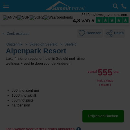
Toggle
navigation
3649 reviews geven ons een
4,8
van
5
Bewaren
Delen
< Zoekresultaat
Oostenrijk
Skiregion Seefeld
Seefeld
Alpenpark Resort
Luxe 4-sterren superior hotel in Seefeld met ruime
wellness + veel te doen voor de kinderen!
555
vanaf
p.p.
incl. skipas
( maart )
500m tot centrum
1000m tot skilift
650m tot piste
halfpension
Prijzen en Boeken
Tot 6 weken voor vertrek gratis annuleren