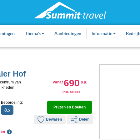
mmingen
Thema's
Aanbiedingen
Informatie
Bedrij
ier Hof
690
n centrum van
vanaf
p.p.
ijkheden!
incl. skipas
Beoordeling:
Prijzen en Boeken
8
,5
Bewaren
Delen
eren