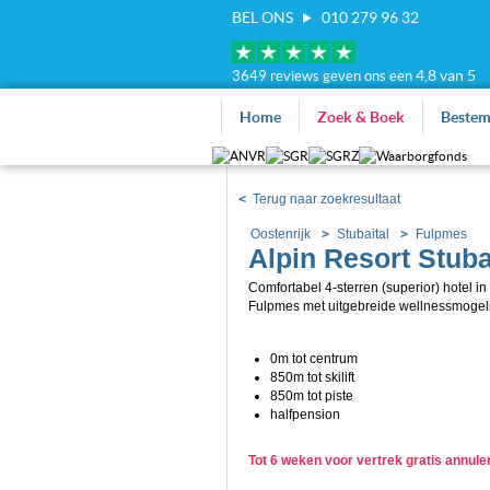
BEL ONS
010 279 96 32
4,8 van 5
3649 reviews geven ons een
Home
Zoek & Boek
Beste
<
Terug naar zoekresultaat
Oostenrijk
Stubaital
Fulpmes
Alpin Resort Stuba
Comfortabel 4-sterren (superior) hotel i
Fulpmes met uitgebreide wellnessmogel
0m tot centrum
850m tot skilift
850m tot piste
halfpension
Tot 6 weken voor vertrek gratis annul