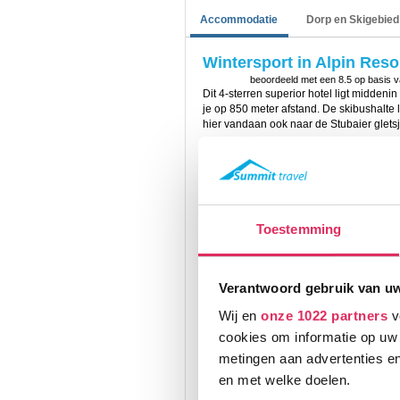
Accommodatie
Dorp en Skigebied
Wintersport in Alpin Reso
beoordeeld met een
8.5
op basis 
Dit 4-sterren superior hotel ligt middeni
je op 850 meter afstand. De skibushalte l
hier vandaan ook naar de Stubaier glets
Alpin Resort Stubaier Hof
is van alle gem
lobby, lift, restaurant, bar, terras, ver
en gratis Wi-Fi. Daarnaast beschikt het 
diverse sauna's, een stoombad, rustruim
maken van een solarium en je kunt div
Toestemming
Summit Travel biedt de volgende kamert
persoonskamers (22m2), 2/3-persoonska
(42m2, 2 ruimtes). Alle kamers zijn voor
Op de 2/3-persoonskamers slaapt de 3e 
Verantwoord gebruik van u
persoonsfamiliekamers slapen de 3e en
persoonskamer is geschikt voor max. 1 v
Wij en
onze 1022 partners
v
Het verblijf in
Alpin Resort Stubaier Hof
i
cookies om informatie op uw 
van een uitgebreid ontbijtbuffet, in de m
metingen aan advertenties en
16.30 de afternoon snack en ’s avonds 
en met welke doelen.
Tevens worden hier thema-avonden geo