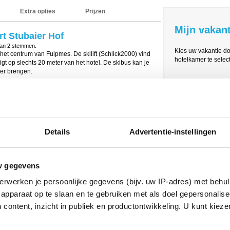
Extra opties
Prijzen
Mijn vakant
rt Stubaier Hof
van
2
stemmen.
Kies uw vakantie d
n het centrum van Fulpmes. De skilift (Schlick2000) vind
hotelkamer te select
igt op slechts 20 meter van het hotel. De skibus kan je
jer brengen.
akken voorzien en beschikt o.a. over een receptie,
warmde skiberging met skischoendroger, parkeerkplaatsen
hotel over een uitgebreide wellness (1800m²) met o.a.
te en een zwembad. Tegen betaling kun je ook gebruik
erse massages en behandelingen bijboeken.
Details
Advertentie-instellingen
ypes aan: 1/2-persoonskamers (22m2), 2-
mers (24-27m2) en 2/3/4-persoonsfamiliekamers
zien van een badkamer met bad of douche, toilet en föhn.
persoon op een slaapbank. Op de 2/3/4-
w gegevens
 4e persoon op een eenpersoonsbed. De 1/2-
olwassene + 1 kind van max. 15 jaar.
erwerken je persoonlijke gegevens (bijv. uw IP-adres) met behul
s op basis van halfpension plus. ’s Ochtends geniet je
apparaat op te slaan en te gebruiken met als doel gepersonalise
iddag een lichte lunch (soep en salade) en van 15.30-
 content, inzicht in publiek en productontwikkeling. U kunt kiez
van een 5-gangendiner met keuze en saladebuffet.
rganiseerd.