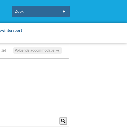
fswintersport
Volgende accommodatie
1/4