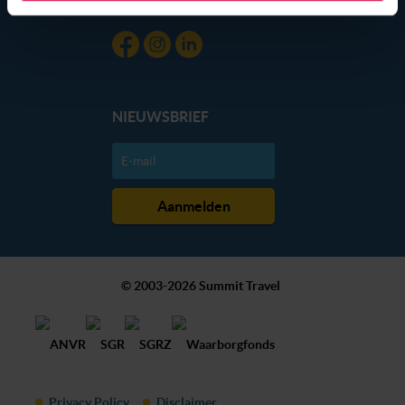
gebruik van hun services. Wil je niet dat dit gebeurt? Pas
dan hieronder jouw voorkeuren aan. Goed om te weten:
je kunt jouw voorkeuren altijd aanpassen. Klik daarvoor
op de lichtblauwe knop linksonder in beeld en kies voor
‘verander jouw toestemming’. Je kunt dan weer per type
cookie aangeven of je die wel of niet wilt toestaan.
NIEUWSBRIEF
We werken samen met
20 derden
die uw gegevens
kunnen ontvangen en verwerken.
© 2003-2026 Summit Travel
Privacy Policy
Disclaimer