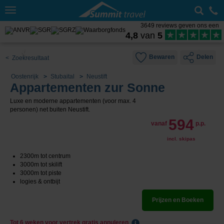
Toggle
navigation
3649 reviews geven ons een
4,8
van
5
Bewaren
Delen
< Zoekresultaat
Oostenrijk
Stubaital
Neustift
Appartementen zur Sonne
Luxe en moderne appartementen (voor max. 4
personen) net buiten Neustift.
594
vanaf
p.p.
incl. skipas
2300m tot centrum
3000m tot skilift
3000m tot piste
logies & ontbijt
Prijzen en Boeken
Tot 6 weken voor vertrek gratis annuleren