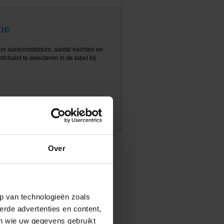
ie
oor aankomstdatum, aantal nachten en
/chalet te selecteren in de tabel bij
Over
p van technologieën zoals
erde advertenties en content,
en wie uw gegevens gebruikt