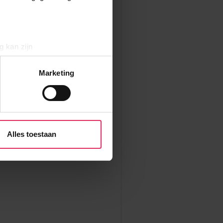
g kan zijn
erprinting)
t
detailgedeelte
in. U kunt uw
Marketing
aliseren, om functies voor
r jouw gebruik van onze site
rtners kunnen deze gegevens
Alles toestaan
p basis van jouw gebruik van
 weten: je kunt jouw
s voor ‘verander jouw