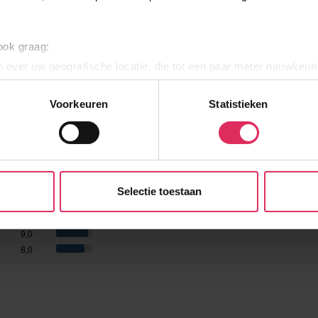
 slaapkamer, 1 badkamer (50m2)
mers, 2 badkamers (70m2)
ioneel kun je via Summit Travel ontbijt of halfpension
 ook graag:
 over uw geografische locatie, die tot een paar meter nauwkeuri
eren door het actief te scannen op specifieke eigenschappen (fing
onlijke gegevens worden verwerkt en stel uw voorkeuren in he
Voorkeuren
Statistieken
jzigen of intrekken in de Cookieverklaring.
e website te laten werken, om content en advertenties te person
 ons websiteverkeer te analyseren. Ook delen we informatie ove
7,0
n partners voor social media, adverteren en analyse. Onze pa
8,5
Selectie toestaan
7,5
atie die je aan ze hebt verstrekt of die ze hebben verzameld o
tie
8,5
t dit gebeurt? Pas dan hieronder jouw voorkeuren aan. Goed om te
9,0
 Klik daarvoor op de lichtblauwe knop linksonder in beeld en kie
8,0
r per type cookie aangeven of je die wel of niet wilt toestaan.
erden
die uw gegevens kunnen ontvangen en verwerken.