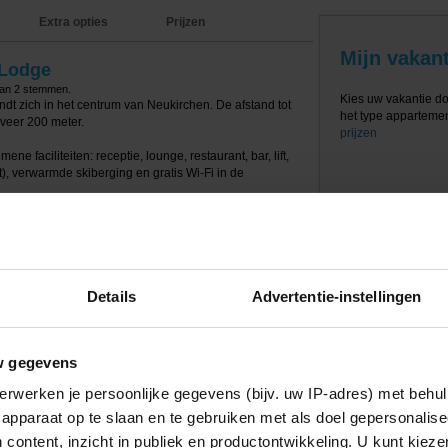
Extra opties
Prijzen
Mijn vakant
 Lodge
van
2
stemmen.
Kies uw vakantie d
dt zich in het centrum van Neukirchen. De afstand tot
het type appartement
eveer 200 meter.
prijzen
 faciliteiten: receptie, lounge, restaurant, bar, lift,
, verwarmde skiberging en gratis Wi-Fi in de
je skiën heerlijk relaxen in o.a. een stoomcabine,
xed ruimte. Er bevindt zich ook een verwarmd
gen betaling zijn er massages te boeken.
ikken over een woonkamer met tv, zitgedeelte en een
Details
Advertentie-instellingen
met o.a. een kookplaat, koelkast, magnetron, oven,
amers zijn voorzien van bad en/of douche, toilet en
soonsbed en in de woonkamer bevindt zich een
 balkon of terras.
w gegevens
erwerken je persoonlijke gegevens (bijv. uw IP-adres) met behul
tementen aan:
apparaat op te slaan en te gebruiken met als doel gepersonalise
 slaapkamer, 1 badkamer (40m2)
slaapkamer, 1 badkamer (43m2)
 content, inzicht in publiek en productontwikkeling. U kunt kiez