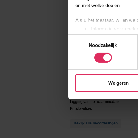
2-kmr (max. 4 personen) Premium: 1
en met welke doelen.
3-kmr (max. 6 personen): 2 slaapka
Je verblijft hier op basis van logies. Opt
Als u het toestaat, willen we
bijboeken.
Informatie verzamelen
Uw apparaat identific
Prijzen en Boeken
Toestemmingsselectie
Lees meer over hoe uw perso
Noodzakelijk
Ervaringen
toestemming op elk moment wi
7
gebaseerd op 2 beoordelingen.
,5
Wij gebruiken cookies om onz
social media te bieden en om
Gastvriendelijkheid
met onze partners. We hebbe
Comfort & inrichting
Weigeren
Hygiëne
combineren met andere inform
Faciliteiten in en rondom de accommoda
hun services. Wil je niet da
Ligging van de accommodatie
voorkeuren altijd aanpassen.
Prijs/kwaliteit
toestemming’. Je kunt dan wee
Bekijk alle beoordelingen
We werken samen met
20 d