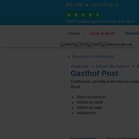
BEL ONS
010 279 96 32
4,8 van 5
3649 reviews geven ons een
Home
Zoek & Boek
Beste
<
Terug naar zoekresultaat
Oostenrijk
Zell am See-Kaprun
B
Gasthof Post
Traditioneel, gezellig hotel met een rusti
Bruck.
300m tot centrum
4000m tot skilift
4000m tot piste
halfpension