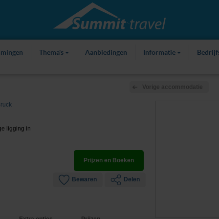
mmingen
Thema's
Aanbiedingen
Informatie
Bedrij
Vorige accommodatie
ruck
ge ligging in
Prijzen en Boeken
Bewaren
Delen