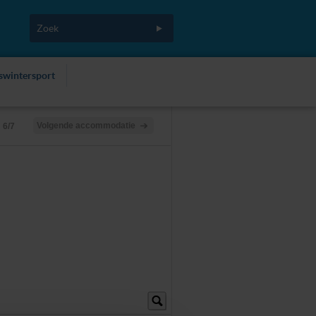
fswintersport
Volgende accommodatie
6/7