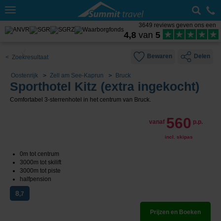
Toggle
navigation
3649 reviews geven ons een
4,8
van
5
Bewaren
Delen
< Zoekresultaat
Oostenrijk
Zell am See-Kaprun
Bruck
Sporthotel Kitz (extra ingekocht)
Comfortabel 3-sterrenhotel in het centrum van Bruck.
560
vanaf
p.p.
incl. skipas
0m tot centrum
3000m tot skilift
3000m tot piste
halfpension
8
,7
Prijzen en Boeken