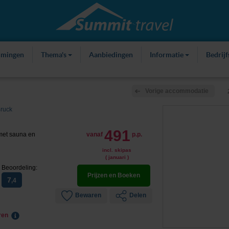
mmingen
Thema's
Aanbiedingen
Informatie
Bedrij
Vorige accommodatie
ruck
491
 met sauna en
vanaf
p.p.
incl. skipas
( januari )
Beoordeling:
Prijzen en Boeken
7
,4
Bewaren
Delen
eren