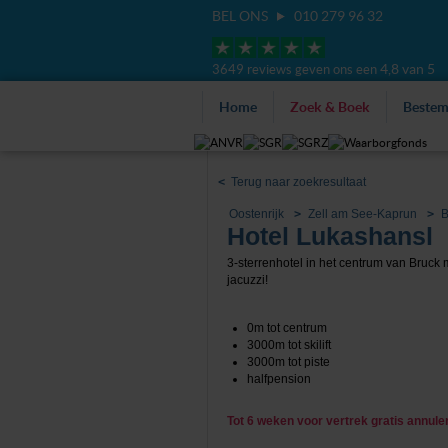
BEL ONS
010 279 96 32
4,8 van 5
3649 reviews geven ons een
Home
Zoek & Boek
Beste
<
Terug naar zoekresultaat
Oostenrijk
Zell am See-Kaprun
B
Hotel Lukashansl
3-sterrenhotel in het centrum van Bruck
jacuzzi!
0m tot centrum
3000m tot skilift
3000m tot piste
halfpension
Tot 6 weken voor vertrek gratis annul