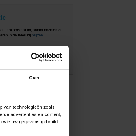
ie
oor aankomstdatum, aantal nachten en
eren in de tabel bij
prijzen
Over
p van technologieën zoals
erde advertenties en content,
en wie uw gegevens gebruikt