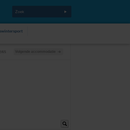
fswintersport
Volgende accommodatie
2/65