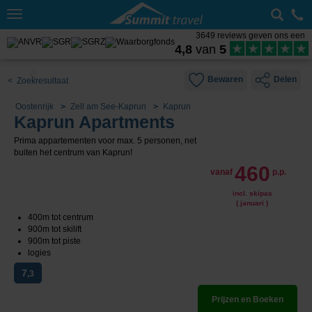
Toggle
navigation
3649 reviews geven ons een
4,8
van
5
Bewaren
Delen
< Zoekresultaat
Oostenrijk
Zell am See-Kaprun
Kaprun
Kaprun Apartments
Prima appartementen voor max. 5 personen, net
buiten het centrum van Kaprun!
460
vanaf
p.p.
incl. skipas
( januari )
400m tot centrum
900m tot skilift
900m tot piste
logies
7
,3
Prijzen en Boeken