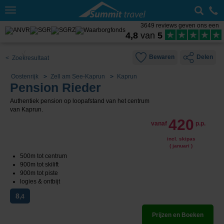
Toggle
navigation
3649 reviews geven ons een
4,8
van
5
Bewaren
Delen
< Zoekresultaat
Oostenrijk
Zell am See-Kaprun
Kaprun
Pension Rieder
Authentiek pension op loopafstand van het centrum
van Kaprun.
420
vanaf
p.p.
incl. skipas
( januari )
500m tot centrum
900m tot skilift
900m tot piste
logies & ontbijt
8
,4
Prijzen en Boeken