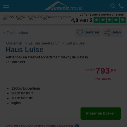
Toggle
navigation
3649 reviews geven ons een
4,8
van
5
Bewaren
Delen
< Zoekresultaat
Oostenrijk
Zell am See-Kaprun
Zell am See
Haus Luise
Authentiek en sfeervol appartement vlakbij de piste in
Zell am See!
793
vanaf
p.p.
incl. skipas
1200m tot centrum
900m tot skilift
100m tot piste
logies
Prijzen en Boeken
Tot 6 weken voor vertrek gratis annuleren