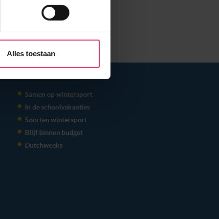
aliseren, om functies voor
r jouw gebruik van onze site
rtners kunnen deze gegevens
Alles toestaan
p basis van jouw gebruik van
THEMA'S
 weten: je kunt jouw
s voor ‘verander jouw
Samen op wintersport
In de schoolvakanties
Soorten wintersport
Blijf binnen budget
Dutchweeks