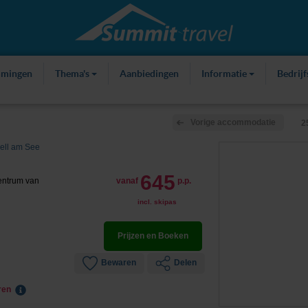
mmingen
Thema's
Aanbiedingen
Informatie
Bedrij
Vorige accommodatie
2
ell am See
645
centrum van
vanaf
p.p.
incl. skipas
Prijzen en Boeken
Bewaren
Delen
eren