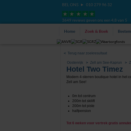
BEL ONS
010 279 96 32
4,8 van 5
3649 reviews geven ons een
Home
Zoek & Boek
Beste
<
Terug naar zoekresultaat
Oostenrijk
Zell am See-Kaprun
Z
Hotel Two Timez
Modern 4-sterren boutique hotel in het 
Zell am See!
0m tot centrum
200m tot skilift
200m tot piste
halfpension
Tot 6 weken voor vertrek gratis annul