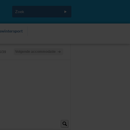
fswintersport
Volgende accommodatie
5/39