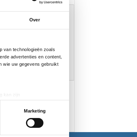
ie
Over
oor aankomstdatum, aantal nachten en
/chalet te selecteren in de tabel bij
p van technologieën zoals
erde advertenties en content,
en wie uw gegevens gebruikt
g kan zijn
erprinting)
t
detailgedeelte
in. U kunt uw
Marketing
aliseren, om functies voor