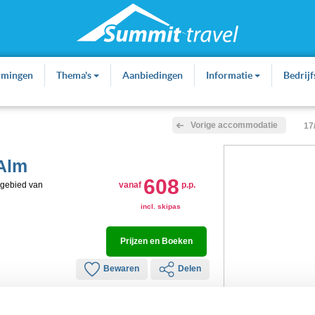
mmingen
Thema's
Aanbiedingen
Informatie
Bedrij
Vorige accommodatie
17
 Alm
608
kigebied van
vanaf
p.p.
incl. skipas
Prijzen en Boeken
Bewaren
Delen