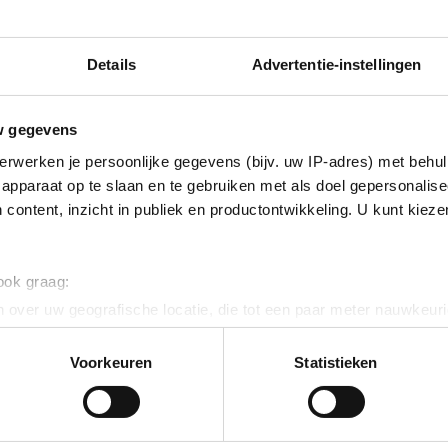
Extra opties
Prijzen
ndstatt Alm
Mijn vakant
Details
Advertentie-instellingen
ers, 2 badkamers (ca. 160 m2)
zich in op een prachtigr locatie in Finkenberg, direct
Kies uw vakantie d
et hart van het skigebied, en is dus niet met de auto
het type appartement
w gegevens
n met behulp van de Finkenberger kabelbaan, die zich
prijzen
 Het centrum van Finkenberg bevindt zich op ca. 2
erwerken je persoonlijke gegevens (bijv. uw IP-adres) met behul
e piste of de gondel.
apparaat op te slaan en te gebruiken met als doel gepersonalise
et zitgelegenheid, een tv en een kachel. De ruime
 content, inzicht in publiek en productontwikkeling. U kunt kiez
ische kookplaat, koelkast met vriesvak, vaatwasser,
wifi aanwezig in het chalet.
 Er zijn 3 slaapkamers met een tweepersoonsbed en 2
 Er zijn 2 badkamers aanwezig met een douche en
 ook graag:
’s. Sommige kamers beschikken over een balkon.
 over uw geografische locatie, die tot een paar meter nauwkeuri
is van logies.
eren door het actief te scannen op specifieke eigenschappen (fing
r auto bereikbaar, alleen per ski.
onlijke gegevens worden verwerkt en stel uw voorkeuren in he
Voorkeuren
Statistieken
jzigen of intrekken in de Cookieverklaring.
e website te laten werken, om content en advertenties te person