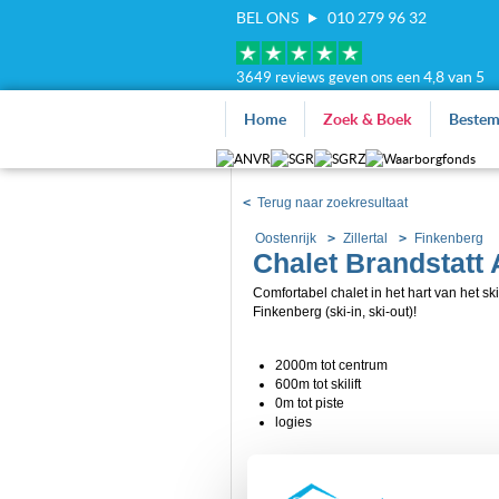
BEL ONS
010 279 96 32
4,8 van 5
3649 reviews geven ons een
Home
Zoek & Boek
Beste
<
Terug naar zoekresultaat
Oostenrijk
Zillertal
Finkenberg
Chalet Brandstatt
Comfortabel chalet in het hart van het s
Finkenberg (ski-in, ski-out)!
2000m tot centrum
600m tot skilift
0m tot piste
logies