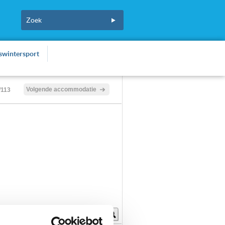
fswintersport
Volgende accommodatie
/113