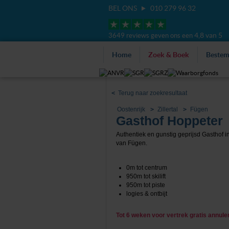
BEL ONS
010 279 96 32
4,8 van 5
3649 reviews geven ons een
Home
Zoek & Boek
Beste
<
Terug naar zoekresultaat
Oostenrijk
Zillertal
Fügen
Gasthof Hoppeter
Authentiek en gunstig geprijsd Gasthof i
van Fügen.
0m tot centrum
950m tot skilift
950m tot piste
logies & ontbijt
Tot 6 weken voor vertrek gratis annul