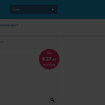
fswintersport
1/1
Tot
€ 27
pp
korting