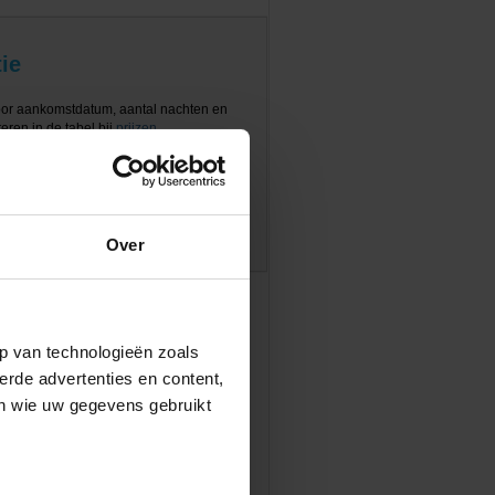
ie
oor aankomstdatum, aantal nachten en
eren in de tabel bij
prijzen
Over
p van technologieën zoals
erde advertenties en content,
en wie uw gegevens gebruikt