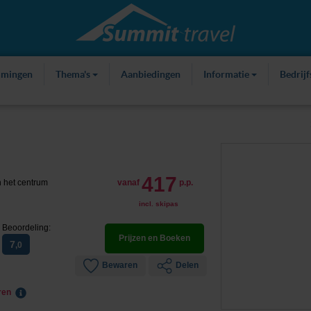
mmingen
Thema's
Aanbiedingen
Informatie
Bedrij
417
n het centrum
vanaf
p.p.
incl. skipas
Beoordeling:
Prijzen en Boeken
7
,0
Bewaren
Delen
eren