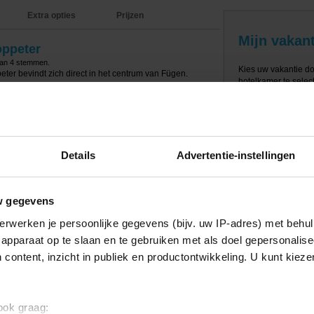
Extra opties
Prijzen
Mijn vakant
oppeter
van
4
stemmen.
Kies uw vakantie d
ter bevindt zich direct in het centrum van Fügen.
hotelkamer te select
de hoek. De skilift Spieljochbahn bevindt zich op ca.
ngeveer 100 meter.
ptie, lobby, 2 restaurants, bar, Stube, winterterras,
enbare ruimtes. Na een lange dag op de piste kun je het
berging.
Details
Advertentie-instellingen
kamer met een douche, toilet en föhn. Enkele kamers
el biedt verschillende kamertypes aan. De 1-
an ca. 12m2, de 2-persoonskamer 18m2 en de 2/3-
w gegevens
e 3e persoon slaapt hier op een bedbank.
erwerken je persoonlijke gegevens (bijv. uw IP-adres) met behul
is van logies met ontbijt. s' Ochtends staat er een lekker
apparaat op te slaan en te gebruiken met als doel gepersonalise
 content, inzicht in publiek en productontwikkeling. U kunt kiez
 ook graag: