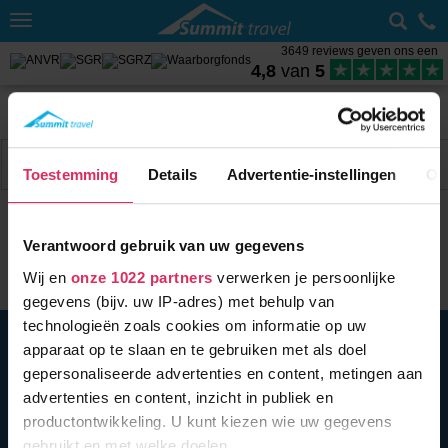
Toggle
navigation
3649 reviews geven ons een
4,8
van
5
Home
Wintersport met skipas
Oostenrijk
Zillertal
Weer Fügen
Filter
11 acc.
Toestemming
Details
Advertentie-instellingen
Ov
Verantwoord gebruik van uw gegevens
Wij en
onze 1022 partners
verwerken je persoonlijke
gegevens (bijv. uw IP-adres) met behulp van
technologieën zoals cookies om informatie op uw
BEL ONS
010 279 96 32
apparaat op te slaan en te gebruiken met als doel
Summit Travel B.V.
gepersonaliseerde advertenties en content, metingen aan
Oostplein 420
advertenties en content, inzicht in publiek en
3061 CH
Rotterdam
productontwikkeling. U kunt kiezen wie uw gegevens
info@summittravel.nl
gebruikt en met welke doelen.