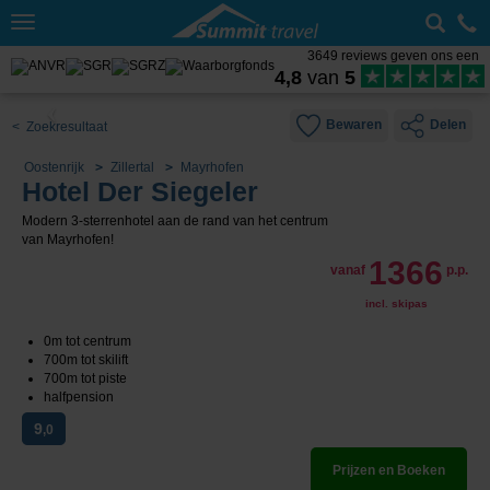
Toggle
navigation
3649 reviews geven ons een
4,8
van
5
Bewaren
Delen
< Zoekresultaat
Oostenrijk
Zillertal
Mayrhofen
Hotel Der Siegeler
Modern 3-sterrenhotel aan de rand van het centrum
van Mayrhofen!
1366
vanaf
p.p.
incl. skipas
0m tot centrum
700m tot skilift
700m tot piste
halfpension
9
,0
Prijzen en Boeken